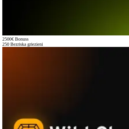
2500€
Bonuss
250
Bezriska griezieni