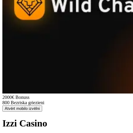
2000€
Bonuss
800
Bezriska griezieni
Atvērt mobilo izvēlni
Izzi Casino