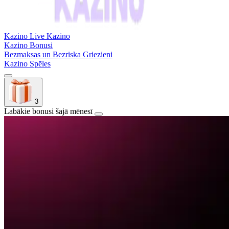
Kazino
Live Kazino
Kazino Bonusi
Bezmaksas un Bezriska Griezieni
Kazino Spēles
3
Labākie bonusi šajā mēnesī