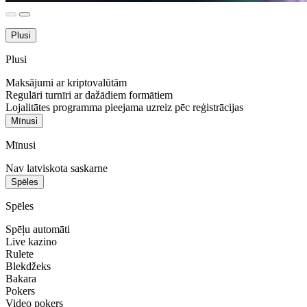
Plusi
Plusi
Maksājumi ar kriptovalūtām
Regulāri turnīri ar dažādiem formātiem
Lojalitātes programma pieejama uzreiz pēc reģistrācijas
Mīnusi
Mīnusi
Nav latviskota saskarne
Spēles
Spēles
Spēļu automāti
Live kazino
Rulete
Blekdžeks
Bakara
Pokers
Video pokers