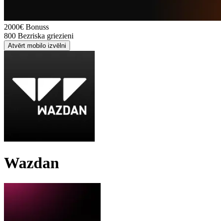
2000€
Bonuss
800
Bezriska griezieni
Atvērt mobilo izvēlni
Wazdan