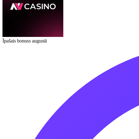
Īpašais bonuss augustā