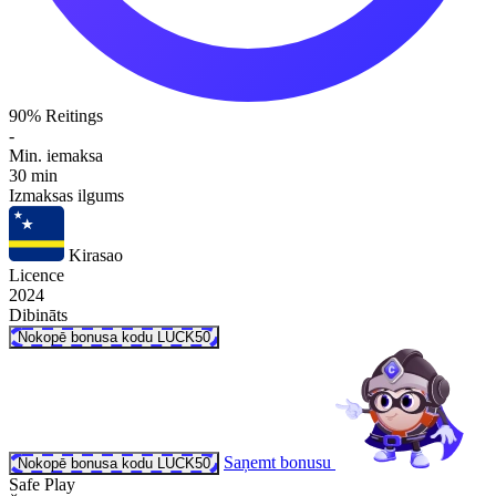
90%
Reitings
-
Min. iemaksa
30 min
Izmaksas ilgums
Kirasao
Licence
2024
Dibināts
Nokopē bonusa kodu
LUCK50
Saņemt bonusu
Nokopē bonusa kodu
LUCK50
Safe
Play