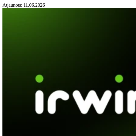
Atjaunots: 11.06.2026