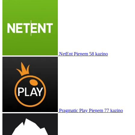
NetEnt
Pieņem 58 kazino
Pragmatic Play
Pieņem 77 kazino