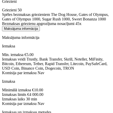
Griezieni
Griezieni
50
Spēles bezmaksas griezieniem
The Dog House, Gates of Olympus,
Gates of Olympus 1000, Sugar Rush 1000, Sweet Bonanza 1000
Bezmaksas griezienu apgrozījuma nosacījumi
45x
Maksājuma informācija
Maksājuma informācija
Iemaksa
Min. iemaksa
€5.00
Iemaksas veidi
Trustly, Bank Transfer, Skrill, Neteller, MiFinity,
Bitcoin, Ethereum, Tether, Rapid Transfer, Litecoin, PaySafeCard,
USD Coin, Binance Coin, Dogecoin, TRON
Komisija par iemaksu
Nav
Izmaksa
Minimālā izmaksa
€10.00
Izmaksas limits
€4 000.00
Izmaksas laiks
30 min
Komisija par izmaksu
Nav
Iemaksas un izmaksas metodes