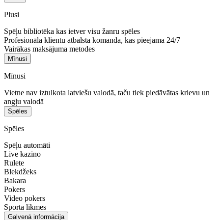
Plusi
Spēļu bibliotēka kas ietver visu žanru spēles
Profesionāla klientu atbalsta komanda, kas pieejama 24/7
Vairākas maksājuma metodes
Mīnusi
Mīnusi
Vietne nav iztulkota latviešu valodā, taču tiek piedāvātas krievu un
angļu valodā
Spēles
Spēles
Spēļu automāti
Live kazino
Rulete
Blekdžeks
Bakara
Pokers
Video pokers
Sporta likmes
Galvenā informācija