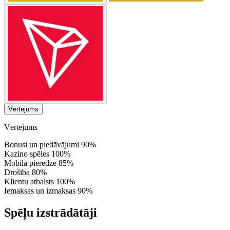
Vērtējums
Vērtējums
Bonusi un piedāvājumi
90%
Kazino spēles
100%
Mobilā pieredze
85%
Drošība
80%
Klientu atbalsts
100%
Iemaksas un izmaksas
90%
Spēļu izstrādātāji