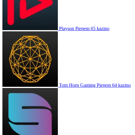
Playson
Pieņem 65 kazino
Tom Horn Gaming
Pieņem 64 kazino