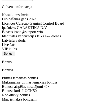
Galvenā informācija
Nosaukums
Irwin
Dibināšanas gads
2024
Licences
Curaçao Gaming Control Board
Īpašnieks
GALAKTIKA N.V.
E-pasts
irwin@support.win
Identitātes verifikācijas laiks
1–2 dienas
Latviešu valoda
Live čats
VIP klubs
Bonusi
Bonusi
Bonuss
Pirmās iemaksas bonuss
Maksimālais pirmās iemaksas bonuss
Bonusa atspēles nosacījumi
45x
Bonusa kods
LUCK50
Non-sticky bonuss
Min. iemaksa bonusam