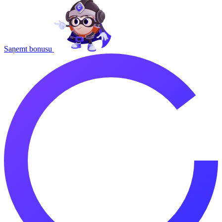
Saņemt bonusu