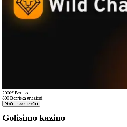
2000€
Bonuss
800
Bezriska griezieni
Atvērt mobilo izvēlni
Golisimo kazino