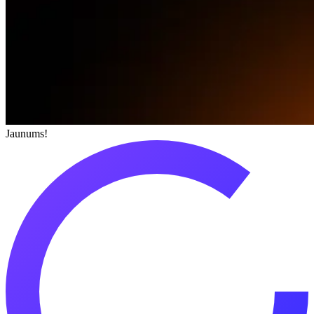
Jaunums!