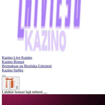
Kazino
Live Kazino
Kazino Bonusi
Bezmaksas un Bezriska Griezieni
Kazino Spēles
3
Labākie bonusi šajā mēnesī