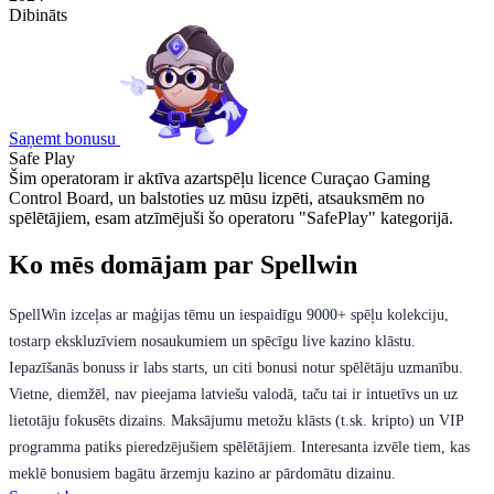
Dibināts
Saņemt bonusu
Safe
Play
Šim operatoram ir aktīva azartspēļu licence Curaçao Gaming
Control Board, un balstoties uz mūsu izpēti, atsauksmēm no
spēlētājiem, esam atzīmējuši šo operatoru "SafePlay" kategorijā.
Ko mēs domājam par Spellwin
SpellWin izceļas ar maģijas tēmu un iespaidīgu 9000+ spēļu kolekciju,
tostarp ekskluzīviem nosaukumiem un spēcīgu live kazino klāstu.
Iepazīšanās bonuss ir labs starts, un citi bonusi notur spēlētāju uzmanību.
Vietne, diemžēl, nav pieejama latviešu valodā, taču tai ir intuetīvs un uz
lietotāju fokusēts dizains. Maksājumu metožu klāsts (t.sk. kripto) un VIP
programma patiks pieredzējušiem spēlētājiem. Interesanta izvēle tiem, kas
meklē bonusiem bagātu ārzemju kazino ar pārdomātu dizainu.