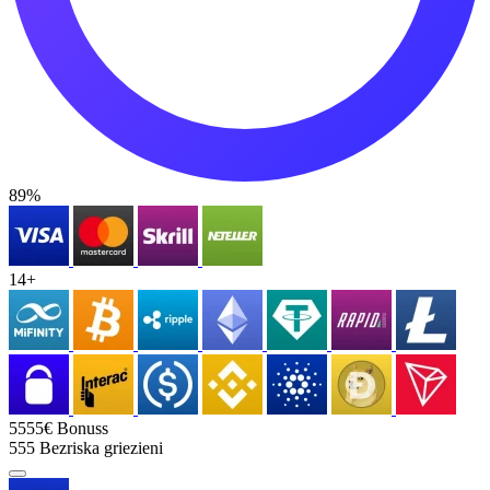
89%
14+
5555€
Bonuss
555
Bezriska griezieni