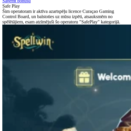
Saņemt bonusu
Safe
Play
Šim operatoram ir aktīva azartspēļu licence Curaçao Gaming
Control Board, un balstoties uz mūsu izpēti, atsauksmēm no
spēlētājiem, esam atzīmējuši šo operatoru "SafePlay" kategorijā.