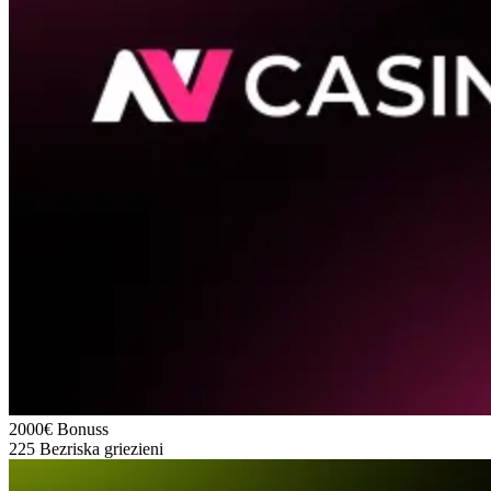
2000€
Bonuss
225
Bezriska griezieni