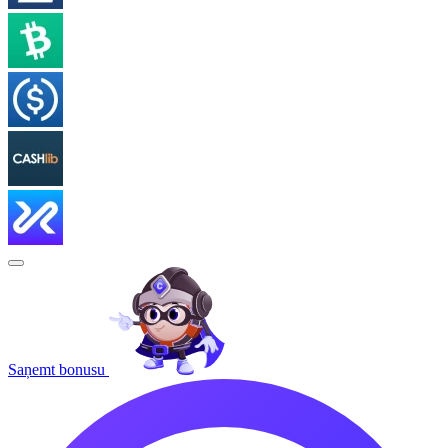
Saņemt bonusu