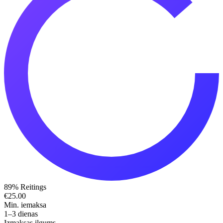
89%
Reitings
€25.00
Min. iemaksa
1–3 dienas
Izmaksas ilgums