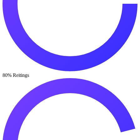
80%
Reitings