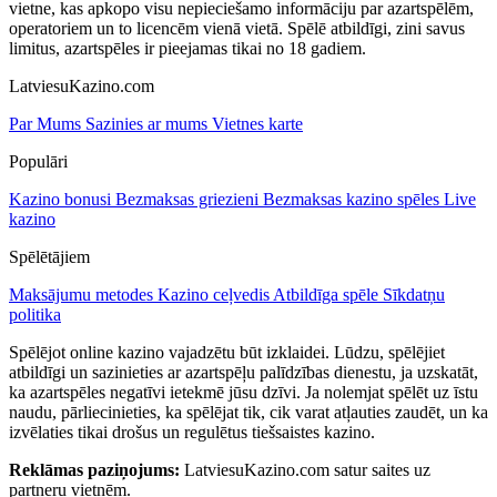
vietne, kas apkopo visu nepieciešamo informāciju par azartspēlēm,
operatoriem un to licencēm vienā vietā. Spēlē atbildīgi, zini savus
limitus, azartspēles ir pieejamas tikai no 18 gadiem.
LatviesuKazino.com
Par Mums
Sazinies ar mums
Vietnes karte
Populāri
Kazino bonusi
Bezmaksas griezieni
Bezmaksas kazino spēles
Live
kazino
Spēlētājiem
Maksājumu metodes
Kazino ceļvedis
Atbildīga spēle
Sīkdatņu
politika
Spēlējot online kazino vajadzētu būt izklaidei. Lūdzu, spēlējiet
atbildīgi un sazinieties ar azartspēļu palīdzības dienestu, ja uzskatāt,
ka azartspēles negatīvi ietekmē jūsu dzīvi. Ja nolemjat spēlēt uz īstu
naudu, pārliecinieties, ka spēlējat tik, cik varat atļauties zaudēt, un ka
izvēlaties tikai drošus un regulētus tiešsaistes kazino.
Reklāmas paziņojums:
LatviesuKazino.com satur saites uz
partneru vietnēm.