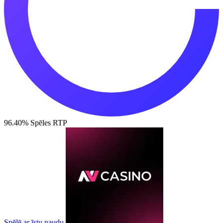
96.40%
Spēles RTP
Spēlē ar īstu naudu