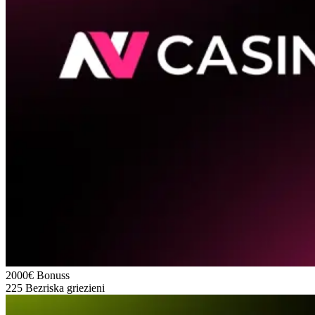
2000€
Bonuss
225
Bezriska griezieni