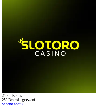
2500€
Bonuss
250
Bezriska griezieni
Saņemt bonusu