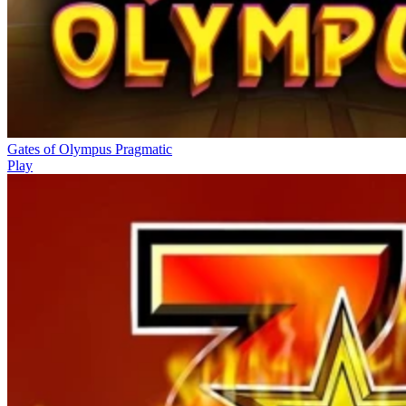
Gates of Olympus
Pragmatic
Play